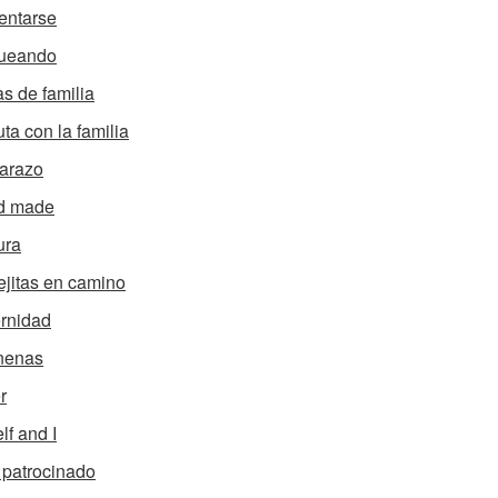
entarse
ueando
s de familia
uta con la familia
arazo
d made
ura
ejitas en camino
rnidad
nenas
r
lf and I
 patrocinado