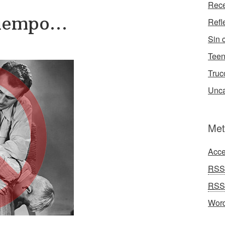
Rece
tiempo…
Refl
Sin 
Tee
Truc
Unca
Met
Acce
RSS
RSS
Word