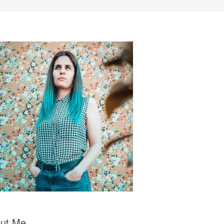
ut Me