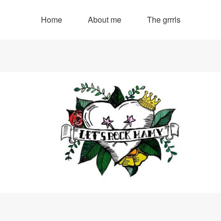
Home
About me
The grrrls