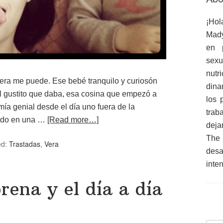
¡Hol
Mady
en 
sex
nutr
Vera me puede. Ese bebé tranquilo y curiosón
dina
el gustito que daba, esa cosina que empezó a
los 
a genial desde el día uno fuera de la
trab
ando en una …
[Read more…]
deja
The
ed:
Trastadas
,
Vera
des
inte
rena y el día a día