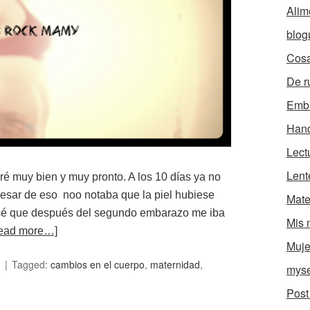
Alim
blog
Cosa
De r
Emb
Han
Lect
Lent
é muy bien y muy pronto. A los 10 días ya no
 pesar de eso noo notaba que la piel hubiese
Mate
ensé que después del segundo embarazo me iba
Mis 
ead more…]
Muje
I
Tagged:
cambios en el cuerpo
,
maternidad
,
myse
Post