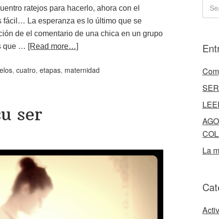
uentro ratejos para hacerlo, ahora con el
s fácil… La esperanza es lo último que se
ación de el comentario de una chica en un grupo
Ent
es que …
[Read more…]
elos
,
cuatro
,
etapas
,
maternidad
Comp
SER
LEE
u ser
AGO
COL
La m
Cat
Acti