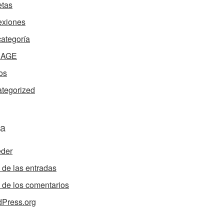
tas
exiones
categoría
nAGE
os
tegorized
a
der
de las entradas
de los comentarios
Press.org