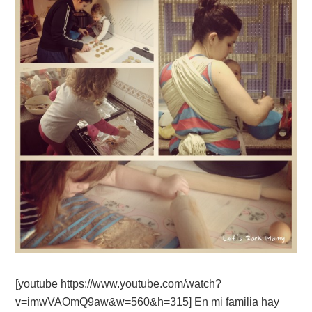
[youtube https://www.youtube.com/watch?
v=imwVAOmQ9aw&w=560&h=315] En mi familia hay