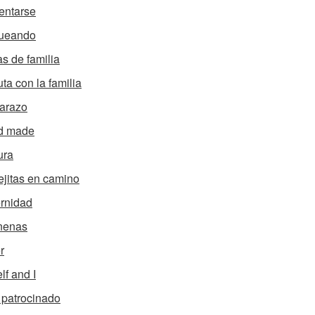
entarse
ueando
s de familia
uta con la familia
arazo
d made
ura
ejitas en camino
rnidad
nenas
r
lf and I
 patrocinado