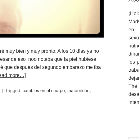
¡Hol
Mady
en 
sex
nutr
é muy bien y muy pronto. A los 10 días ya no
dina
 pesar de eso noo notaba que la piel hubiese
los 
ensé que después del segundo embarazo me iba
trab
ead more…]
deja
The
I
Tagged:
cambios en el cuerpo
,
maternidad
,
des
inte