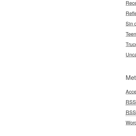
Rece
Refl
Sin 
Tee
Truc
Unca
Met
Acce
RSS
RSS
Word