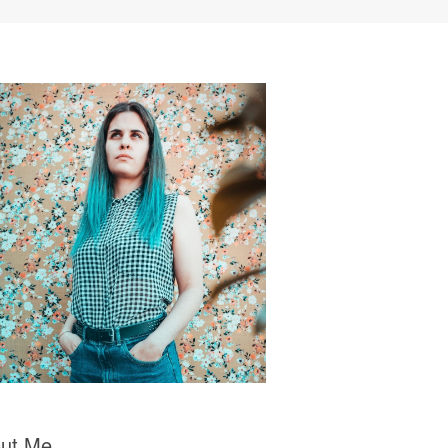
ut Me