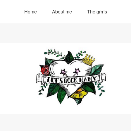
Home
About me
The grrrls