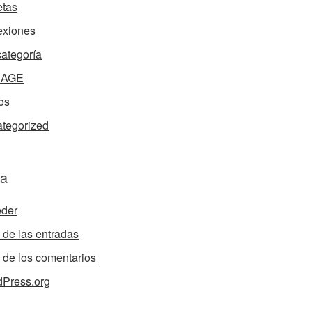
tas
exiones
categoría
nAGE
os
tegorized
a
der
de las entradas
de los comentarios
Press.org