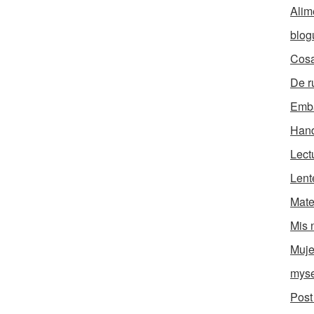
Alim
blog
Cosa
De r
Emb
Han
Lect
Lent
Mate
Mis 
Muje
myse
Post