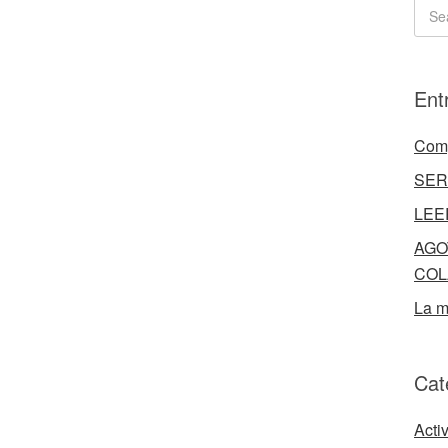
Ent
Comp
SER
LEE
AGO
COL
La m
Cat
Acti