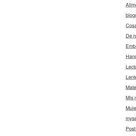
Alim
blog
Cosa
De r
Emb
Han
Lect
Lent
Mate
Mis 
Muje
myse
Post