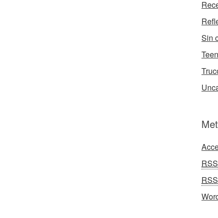
Rece
Refl
Sin 
Tee
Truc
Unca
Met
Acce
RSS
RSS
Word