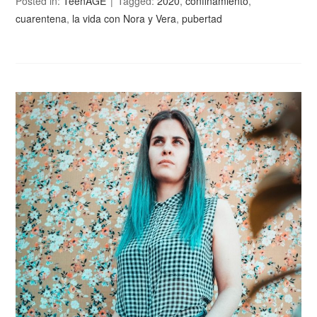
Posted in:
TeenAGE
Tagged:
2020
,
confinamiento
,
cuarentena
,
la vida con Nora y Vera
,
pubertad