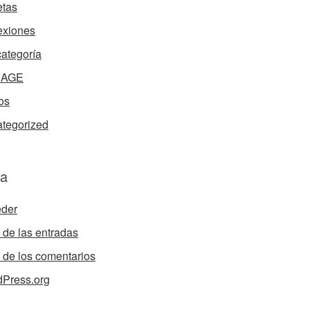
tas
exiones
categoría
nAGE
os
tegorized
a
der
de las entradas
de los comentarios
Press.org