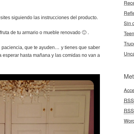
Rece
Refl
sites siguiendo las instrucciones del producto.
Sin 
fruta de tu armario o mueble renovado 🙂 .
Tee
Truc
tu paciencia, que te ayuden… y tienes que saber
Unca
a a esperar hasta mañana y las comidas no van a
Met
Acce
RSS
RSS
Word