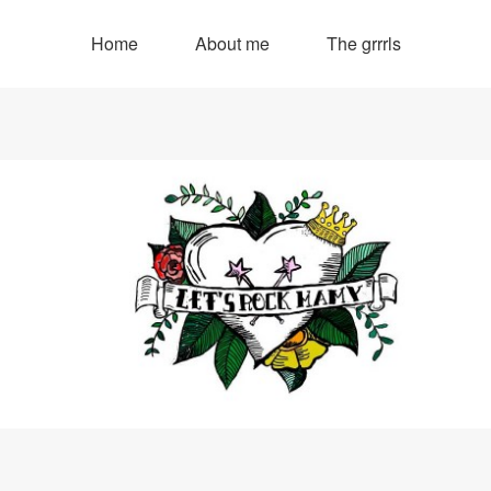
Home
About me
The grrrls