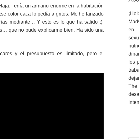
elaja. Tenía un armario enorme en la habitación
¡Hol
se color caca lo pedía a gritos. Me he lanzado
Mady
niñas mediante… Y esto es lo que ha salido ;).
en 
os… que no pude explicarme bien. Ha sido una
sex
nutr
aros y el presupuesto es limitado, pero el
dina
los 
trab
deja
The
des
inte