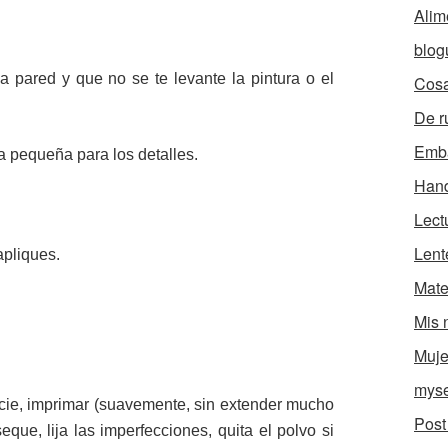
Alim
blog
la pared y que no se te levante la pintura o el
Cosa
De r
Emb
a pequeña para los detalles.
Han
Lect
Lent
apliques.
Mate
Mis 
Muje
myse
rficie, imprimar (suavemente, sin extender mucho
Post
que, lija las imperfecciones, quita el polvo si