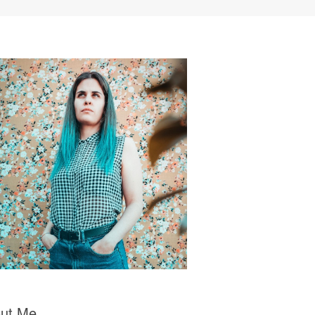
ut Me