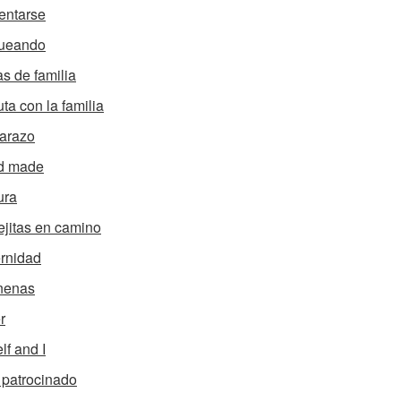
entarse
ueando
s de familia
uta con la familia
arazo
d made
ura
ejitas en camino
rnidad
nenas
r
lf and I
 patrocinado