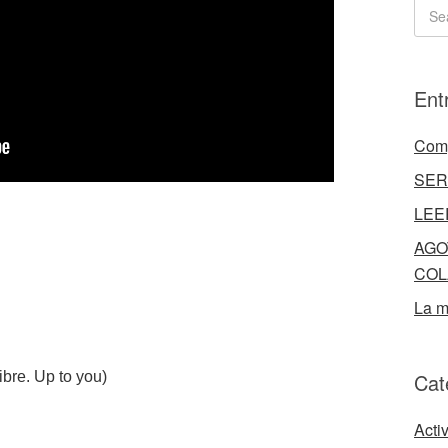
Ent
Comp
SER
LEE
AGO
COL
La m
ibre. Up to you)
Cat
Acti