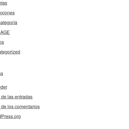
tas
exiones
categoría
nAGE
os
tegorized
a
der
de las entradas
de los comentarios
Press.org