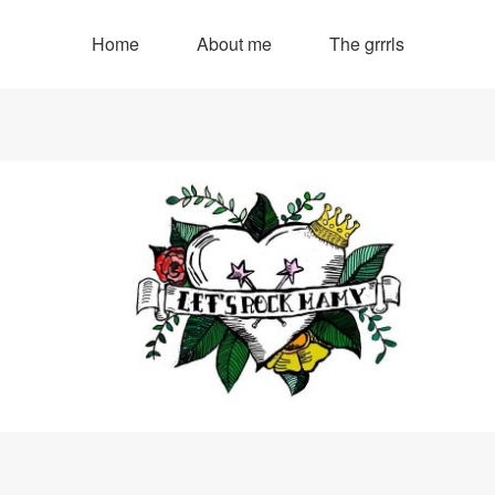
Home
About me
The grrrls