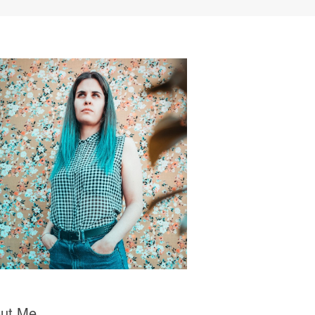
ut Me