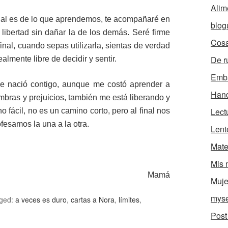
Alim
inal es de lo que aprendemos, te acompañaré en
blog
 libertad sin dañar la de los demás. Seré firme
Cosa
inal, cuando sepas utilizarla, sientas de verdad
De r
ealmente libre de decidir y sentir.
Emb
e nació contigo, aunque me costó aprender a
Han
mbras y prejuicios, también me está liberando y
Lect
fácil, no es un camino corto, pero al final nos
fesamos la una a la otra.
Lent
Mate
Mis 
Mamá
Muje
myse
ged:
a veces es duro
,
cartas a Nora
,
límites
,
Post