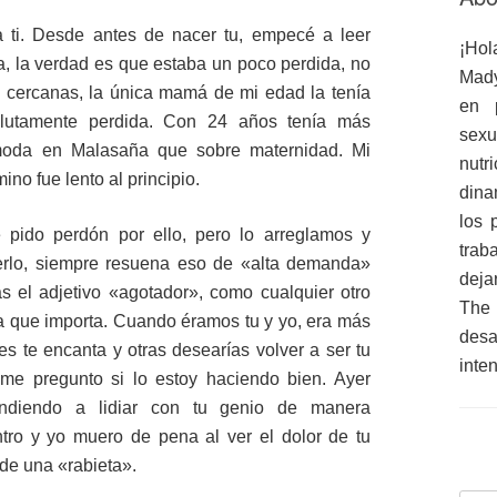
a ti. Desde antes de nacer tu, empecé a leer
¡Hol
a, la verdad es que estaba un poco perdida, no
Mady
cercanas, la única mamá de mi edad la tenía
en 
olutamente perdida. Con 24 años tenía más
sex
 moda en Malasaña que sobre maternidad. Mi
nutr
no fue lento al principio.
dina
los 
 pido perdón por ello, pero lo arreglamos y
trab
erlo, siempre resuena eso de «alta demanda»
deja
ás el adjetivo «agotador», como cualquier otro
The
la que importa. Cuando éramos tu y yo, era más
des
es te encanta y otras desearías volver a ser tu
inte
me pregunto si lo estoy haciendo bien. Ayer
rendiendo a lidiar con tu genio de manera
tro y yo muero de pena al ver el dolor de tu
de una «rabieta».