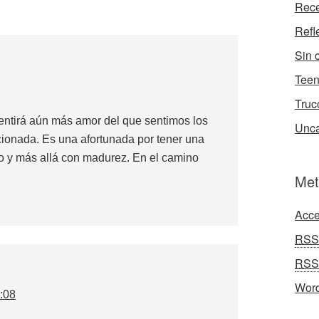
Rece
Refl
Sin 
Tee
Truc
tirá aún más amor del que sentimos los
Unca
ionada. Es una afortunada por tener una
to y más allá con madurez. En el camino
Met
Acce
RSS
RSS
Word
:08