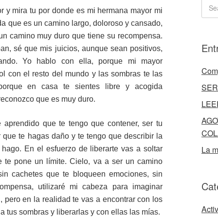
r y mira tu por donde es mi hermana mayor mi
da que es un camino largo, doloroso y cansado,
 un camino muy duro que tiene su recompensa.
Ent
, sé que mis juicios, aunque sean positivos,
lando. Yo hablo con ella, porque mi mayor
Comp
l con el resto del mundo y las sombras te las
SER
orque en casa te sientes libre y acogida
 reconozco que es muy duro.
LEE
AGO
 aprendido que te tengo que contener, ser tu
COL
r que te hagas daño y te tengo que describir la
La m
hago. En el esfuerzo de liberarte vas a soltar
 te pone un límite. Cielo, va a ser un camino
 sin cachetes que te bloqueen emociones, sin
Cat
ompensa, utilizaré mi cabeza para imaginar
, pero en la realidad te vas a encontrar con los
Acti
 tus sombras y liberarlas y con ellas las mías.