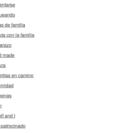
entarse
ueando
s de familia
uta con la familia
arazo
d made
ura
ejitas en camino
rnidad
nenas
r
lf and I
 patrocinado