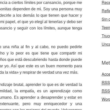
Rece
cia a ciertos límites por cansancio, porque me
sonitas dependen de mi. Soy una persona muy
Refl
ecirle a los demás lo que tienen que hacer y
Sin 
i papel, el que yo elegí al tenerlas y debo ser
Tee
nsancio y seguir con los límites, aunque tenga
Truc
Unca
una niña al fin y al cabo, no puedo pedirle
ho y lo peor es que tiene que compartir mi
años que está descubriendo hasta donde puede
Met
gar yo. Así que este es un buen momento para
da la vida» y respirar de verdad una vez más.
Acce
RSS
dizaje brutal, aprender lo que es de verdad la
RSS
umildad, la empatía, es un aprendizaje como
humano. Es aprender a desaprender y estar en
Word
, extenuante, pero muy enriquecedor y una