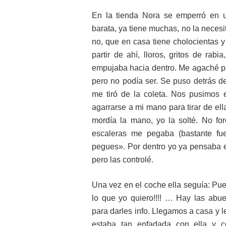
En la tienda Nora se emperró en u
barata, ya tiene muchas, no la necesi
no, que en casa tiene cholocientas 
partir de ahí, lloros, gritos de rabi
empujaba hacia dentro. Me agaché par
pero no podía ser. Se puso detrás d
me tiró de la coleta. Nos pusimos 
agarrarse a mi mano para tirar de el
mordía la mano, yo la solté. No for
escaleras me pegaba (bastante fu
pegues». Por dentro yo ya pensaba 
pero las controlé.
Una vez en el coche ella seguía: Pue
lo que yo quiero!!!! … Hay las ab
para darles info. Llegamos a casa y l
estaba tan enfadada con ella y c