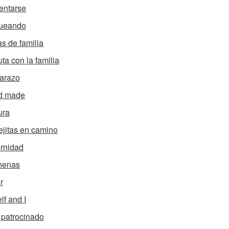
entarse
ueando
s de familia
uta con la familia
arazo
d made
ura
ejitas en camino
rnidad
nenas
r
lf and I
 patrocinado