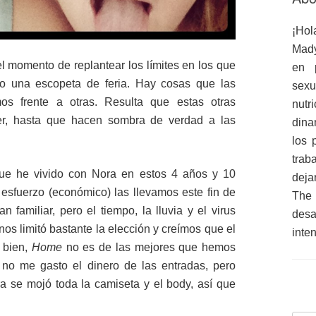
¡Hol
Mady
 el momento de replantear los límites en los que
en 
o una escopeta de feria. Hay cosas que las
sex
s frente a otras. Resulta que estas otras
nutr
er, hasta que hacen sombra de verdad a las
dina
los 
trab
que he vivido con Nora en estos 4 años y 10
deja
sfuerzo (económico) las llevamos este fin de
The
 familiar, pero el tiempo, la lluvia y el virus
des
os limitó bastante la elección y creímos que el
inte
e bien,
Home
no es de las mejores que hemos
er no me gasto el dinero de las entradas, pero
a se mojó toda la camiseta y el body, así que