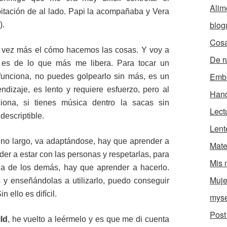
Alim
bitación de al lado. Papi la acompañaba y Vera
blog
).
Cosa
 vez más el cómo hacemos las cosas. Y voy a
De r
 es de lo que más me libera. Para tocar un
Emb
funciona, no puedes golpearlo sin más, es un
ndizaje, es lento y requiere esfuerzo, pero al
Han
iona, si tienes música dentro la sacas sin
Lect
ndescriptible.
Lent
ino largo, va adaptándose, hay que aprender a
Mate
nder a estar con las personas y respetarlas, para
Mis 
r la de los demás, hay que aprender a hacerlo.
Muje
 y enseñándolas a utilizarlo, puedo conseguir
 ello es difícil.
myse
Post
ld
, he vuelto a leérmelo y es que me di cuenta