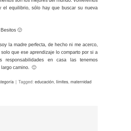
mentos son los mejores del mundo. Volveremos
 el equilibrio, sólo hay que buscar su nueva
 Besitos 🙂
soy la madre perfecta, de hecho ni me acerco,
 solo que ese aprendizaje lo comparto por si a
s responsabilidades en casa las tenemos
n largo camino. 🙂
ategoría
Tagged:
educación
,
límites
,
maternidad