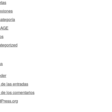
tas
exiones
categoría
nAGE
os
tegorized
a
der
de las entradas
de los comentarios
Press.org