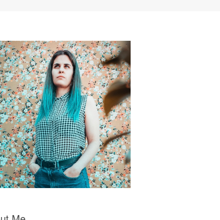
ut Me