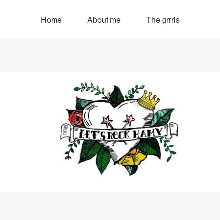
Home
About me
The grrrls