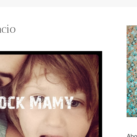
acio
Abo