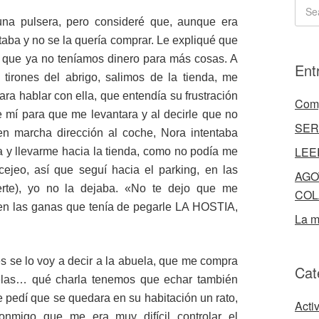
na pulsera, pero consideré que, aunque era
taba y no se la quería comprar. Le expliqué que
y que ya no teníamos dinero para más cosas. A
Ent
a, tirones del abrigo, salimos de la tienda, me
a hablar con ella, que entendía su frustración
Comp
e mí para que me levantara y al decirle que no
SER
en marcha dirección al coche, Nora intentaba
LEE
la y llevarme hacia la tienda, como no podía me
cejeo, así que seguí hacia el parking, en las
AGO
erte), yo no la dejaba. «No te dejo que me
COL
en las ganas que tenía de pegarle LA HOSTIA,
La m
s se lo voy a decir a la abuela, que me compra
Cat
uelas… qué charla tenemos que echar también
e pedí que se quedara en su habitación un rato,
Acti
onmigo que me era muy difícil controlar el